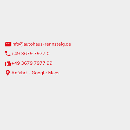
Rennsteig
 Straße 60
us am Rennweg
info@autohaus-rennsteig.de
+49 3679 7977 0
+49 3679 7977 99
Anfahrt - Google Maps
eiten
itag
07:00 - 17:00 Uhr
nur nach Terminvereinbarung
geschlossen