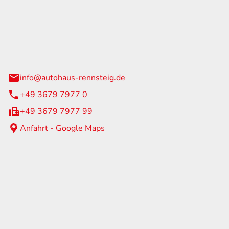
Rennsteig
 Straße 60
us am Rennweg
info@autohaus-rennsteig.de
+49 3679 7977 0
+49 3679 7977 99
Anfahrt - Google Maps
eiten
itag
07:00 - 17:00 Uhr
nur nach Terminvereinbarung
geschlossen