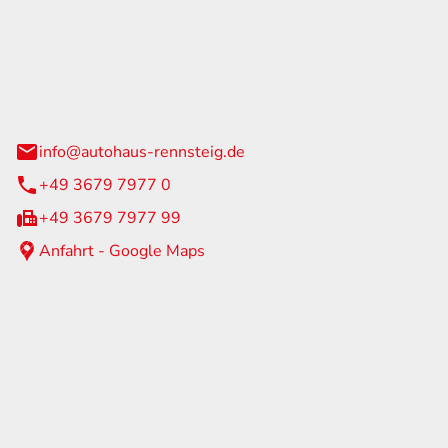
Rennsteig
 Straße 60
us am Rennweg
info@autohaus-rennsteig.de
+49 3679 7977 0
+49 3679 7977 99
Anfahrt - Google Maps
eiten
itag
07:00 - 17:00 Uhr
nur nach Terminvereinbarung
geschlossen