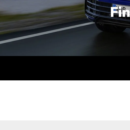
Fi
id | 210 kW (286 PS): Kraftstoffverbrauch (gewichtet kombin
stoffverbrauch (bei entladener Batterie): 9,2-9,7 l/km; CO2
kombiniert): B; CO2-Klasse (b