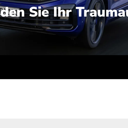
nden Sie Ihr Trauma
iert): 2,1-2,5 l/100 km; Stromverbrauch (gewichtet kombinie
-Emissionen (gewichtet kombiniert): 48-56 g/100 km; CO2-Kla
ei entladener Batterie): G