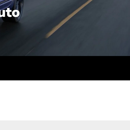
uto
rt): 23,7-24,4
sse (gewichtet