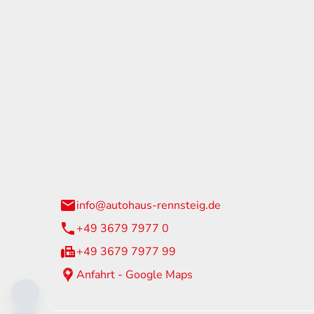
tohaus Rennsteig
Öffnun
arzburger Straße 60
Montag - 
24 Neuhaus am Rennweg
Samstag
info@autohaus-rennsteig.de
Sonntag
+49 3679 7977 0
+49 3679 7977 99
Anfahrt - Google Maps