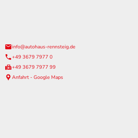
Rennsteig
 Straße 60
us am Rennweg
info@autohaus-rennsteig.de
+49 3679 7977 0
+49 3679 7977 99
Anfahrt - Google Maps
eiten
itag
07:00 - 17:00 Uhr
nur nach Terminvereinbarung
geschlossen