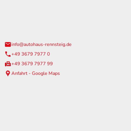
Rennsteig
 Straße 60
us am Rennweg
info@autohaus-rennsteig.de
+49 3679 7977 0
+49 3679 7977 99
Anfahrt - Google Maps
eiten
itag
07:00 - 17:00 Uhr
nur nach Terminvereinbarung
geschlossen