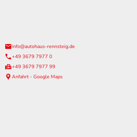
Rennsteig
 Straße 60
us am Rennweg
info@autohaus-rennsteig.de
+49 3679 7977 0
+49 3679 7977 99
Anfahrt - Google Maps
eiten
itag
07:00 - 17:00 Uhr
nur nach Terminvereinbarung
geschlossen