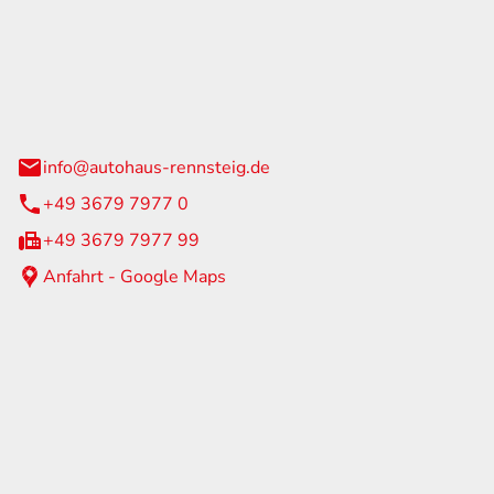
Rennsteig
 Straße 60
us am Rennweg
info@autohaus-rennsteig.de
+49 3679 7977 0
+49 3679 7977 99
Anfahrt - Google Maps
eiten
itag
07:00 - 17:00 Uhr
nur nach Terminvereinbarung
geschlossen