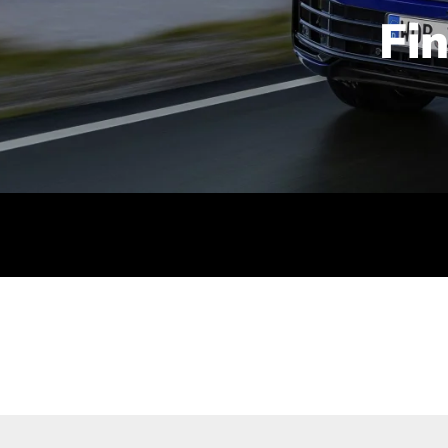
Fi
id | 210 kW (286 PS): Kraftstoffverbrauch (gewichtet kombin
stoffverbrauch (bei entladener Batterie): 9,2-9,7 l/km; CO2
kombiniert): B; CO2-Klasse (b