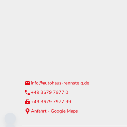
tohaus Rennsteig
Öffnun
arzburger Straße 60
Montag - 
24 Neuhaus am Rennweg
Samstag
info@autohaus-rennsteig.de
Sonntag
+49 3679 7977 0
+49 3679 7977 99
Anfahrt - Google Maps