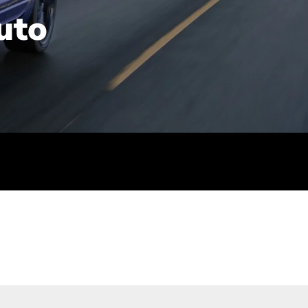
uto
rt): 23,7-24,4
sse (gewichtet