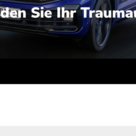
nden Sie Ihr Trauma
iert): 2,1-2,5 l/100 km; Stromverbrauch (gewichtet kombinie
-Emissionen (gewichtet kombiniert): 48-56 g/100 km; CO2-Kla
ei entladener Batterie): G