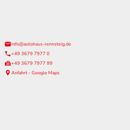
Rennsteig
 Straße 60
us am Rennweg
info@autohaus-rennsteig.de
+49 3679 7977 0
+49 3679 7977 99
Anfahrt - Google Maps
eiten
itag
07:00 - 17:00 Uhr
nur nach Terminvereinbarung
geschlossen