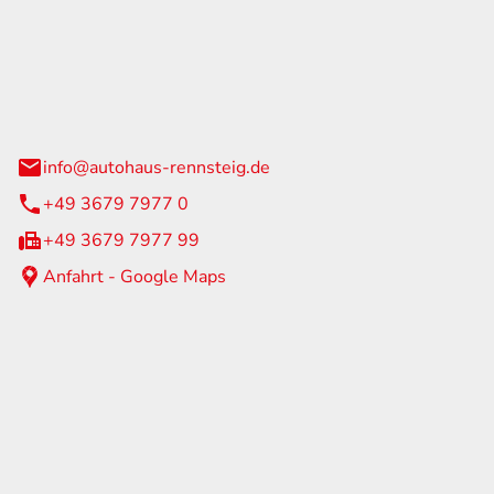
Rennsteig
 Straße 60
us am Rennweg
info@autohaus-rennsteig.de
+49 3679 7977 0
+49 3679 7977 99
Anfahrt - Google Maps
eiten
itag
07:00 - 17:00 Uhr
nur nach Terminvereinbarung
geschlossen