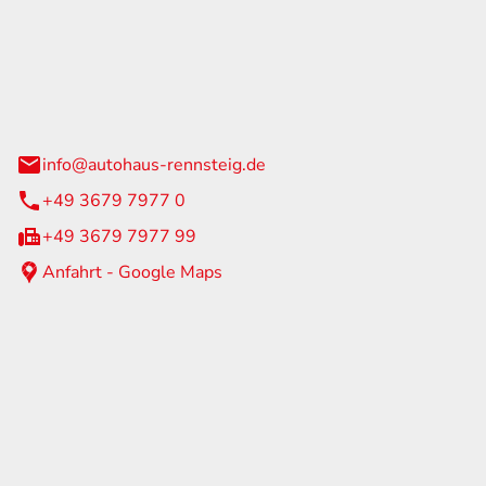
Rennsteig
 Straße 60
us am Rennweg
info@autohaus-rennsteig.de
+49 3679 7977 0
+49 3679 7977 99
Anfahrt - Google Maps
eiten
itag
07:00 - 17:00 Uhr
nur nach Terminvereinbarung
geschlossen