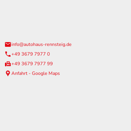
Rennsteig
 Straße 60
us am Rennweg
info@autohaus-rennsteig.de
+49 3679 7977 0
+49 3679 7977 99
Anfahrt - Google Maps
eiten
itag
07:00 - 17:00 Uhr
nur nach Terminvereinbarung
geschlossen