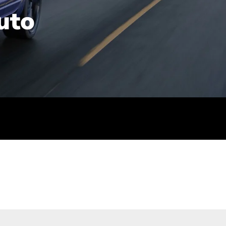
uto
rt): 23,7-24,4
sse (gewichtet