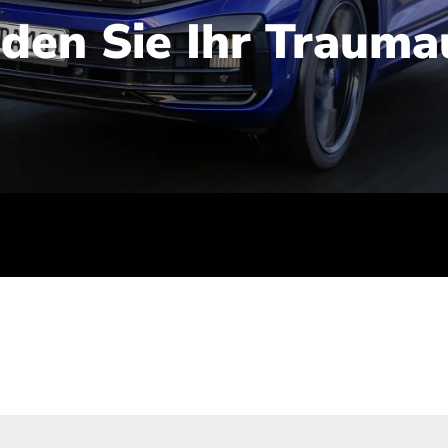
nden Sie Ihr Trauma
iert): 2,1-2,5 l/100 km; Stromverbrauch (gewichtet kombinie
-Emissionen (gewichtet kombiniert): 48-56 g/100 km; CO2-Kla
ei entladener Batterie): G