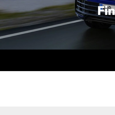
Fi
id | 210 kW (286 PS): Kraftstoffverbrauch (gewichtet kombin
stoffverbrauch (bei entladener Batterie): 9,2-9,7 l/km; CO2
kombiniert): B; CO2-Klasse (b