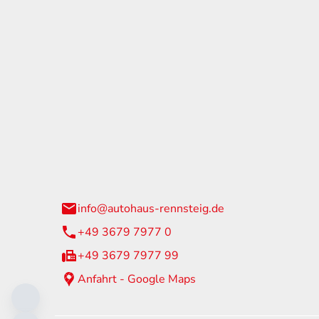
tohaus Rennsteig
Öffnun
arzburger Straße 60
Montag - 
24 Neuhaus am Rennweg
Samstag
info@autohaus-rennsteig.de
Sonntag
+49 3679 7977 0
+49 3679 7977 99
Anfahrt - Google Maps