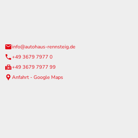
Rennsteig
 Straße 60
us am Rennweg
info@autohaus-rennsteig.de
+49 3679 7977 0
+49 3679 7977 99
Anfahrt - Google Maps
eiten
itag
07:00 - 17:00 Uhr
nur nach Terminvereinbarung
geschlossen