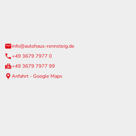
Rennsteig
 Straße 60
us am Rennweg
info@autohaus-rennsteig.de
+49 3679 7977 0
+49 3679 7977 99
Anfahrt - Google Maps
eiten
itag
07:00 - 17:00 Uhr
nur nach Terminvereinbarung
geschlossen