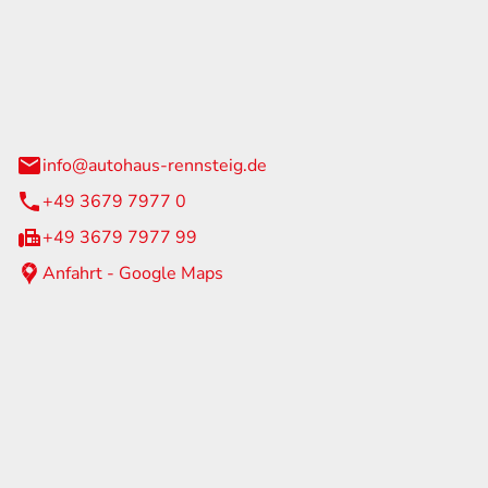
Rennsteig
 Straße 60
us am Rennweg
info@autohaus-rennsteig.de
+49 3679 7977 0
+49 3679 7977 99
Anfahrt - Google Maps
eiten
itag
07:00 - 17:00 Uhr
nur nach Terminvereinbarung
geschlossen