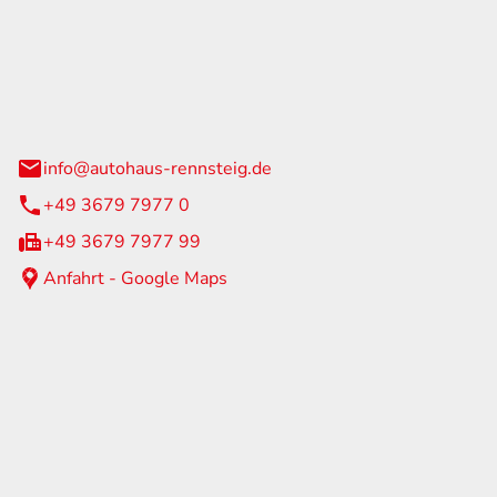
Rennsteig
 Straße 60
us am Rennweg
info@autohaus-rennsteig.de
+49 3679 7977 0
+49 3679 7977 99
Anfahrt - Google Maps
eiten
itag
07:00 - 17:00 Uhr
nur nach Terminvereinbarung
geschlossen