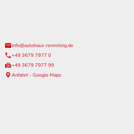
Rennsteig
 Straße 60
us am Rennweg
info@autohaus-rennsteig.de
+49 3679 7977 0
+49 3679 7977 99
Anfahrt - Google Maps
eiten
itag
07:00 - 17:00 Uhr
nur nach Terminvereinbarung
geschlossen