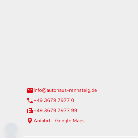
tohaus Rennsteig
Öffnun
arzburger Straße 60
Montag - 
24 Neuhaus am Rennweg
Samstag
info@autohaus-rennsteig.de
Sonntag
+49 3679 7977 0
+49 3679 7977 99
Anfahrt - Google Maps