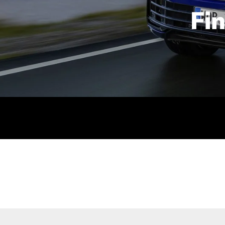
Fi
id | 210 kW (286 PS): Kraftstoffverbrauch (gewichtet kombin
stoffverbrauch (bei entladener Batterie): 9,2-9,7 l/km; CO2
kombiniert): B; CO2-Klasse (b