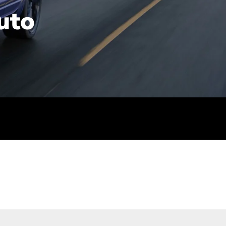
uto
rt): 23,7-24,4
sse (gewichtet