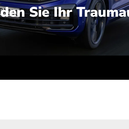
nden Sie Ihr Trauma
iert): 2,1-2,5 l/100 km; Stromverbrauch (gewichtet kombinie
-Emissionen (gewichtet kombiniert): 48-56 g/100 km; CO2-Kla
ei entladener Batterie): G