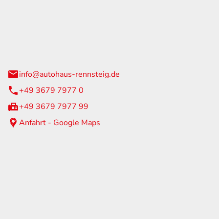
Rennsteig
 Straße 60
us am Rennweg
info@autohaus-rennsteig.de
+49 3679 7977 0
+49 3679 7977 99
Anfahrt - Google Maps
eiten
itag
07:00 - 17:00 Uhr
nur nach Terminvereinbarung
geschlossen