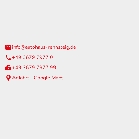
Rennsteig
 Straße 60
us am Rennweg
info@autohaus-rennsteig.de
+49 3679 7977 0
+49 3679 7977 99
Anfahrt - Google Maps
eiten
itag
07:00 - 17:00 Uhr
nur nach Terminvereinbarung
geschlossen