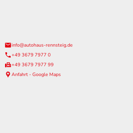
Rennsteig
 Straße 60
us am Rennweg
info@autohaus-rennsteig.de
+49 3679 7977 0
+49 3679 7977 99
Anfahrt - Google Maps
eiten
itag
07:00 - 17:00 Uhr
nur nach Terminvereinbarung
geschlossen