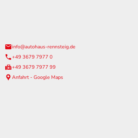
Rennsteig
 Straße 60
us am Rennweg
info@autohaus-rennsteig.de
+49 3679 7977 0
+49 3679 7977 99
Anfahrt - Google Maps
eiten
itag
07:00 - 17:00 Uhr
nur nach Terminvereinbarung
geschlossen