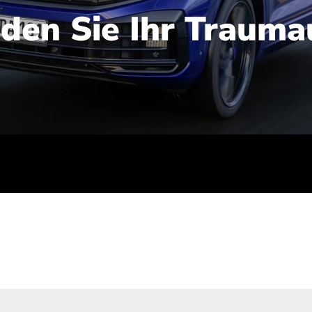
nden Sie Ihr Trauma
iert): 2,1-2,5 l/100 km; Stromverbrauch (gewichtet kombinie
-Emissionen (gewichtet kombiniert): 48-56 g/100 km; CO2-Kla
ei entladener Batterie): G