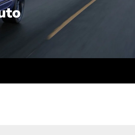
uto
rt): 23,7-24,4
sse (gewichtet