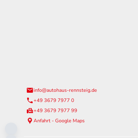
tohaus Rennsteig
Öffnun
arzburger Straße 60
Montag - 
24 Neuhaus am Rennweg
Samstag
info@autohaus-rennsteig.de
Sonntag
+49 3679 7977 0
+49 3679 7977 99
Anfahrt - Google Maps