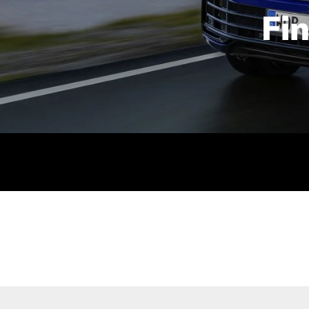
Fi
id | 210 kW (286 PS): Kraftstoffverbrauch (gewichtet kombin
stoffverbrauch (bei entladener Batterie): 9,2-9,7 l/km; CO2
kombiniert): B; CO2-Klasse (b