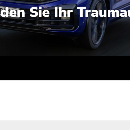
nden Sie Ihr Trauma
iert): 2,1-2,5 l/100 km; Stromverbrauch (gewichtet kombinie
-Emissionen (gewichtet kombiniert): 48-56 g/100 km; CO2-Kla
ei entladener Batterie): G