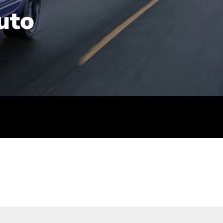
uto
rt): 23,7-24,4
sse (gewichtet