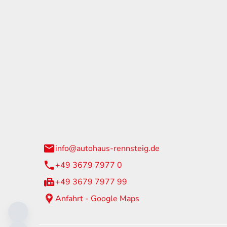
tohaus Rennsteig
Öffnun
arzburger Straße 60
Montag - 
24 Neuhaus am Rennweg
Samstag
info@autohaus-rennsteig.de
Sonntag
+49 3679 7977 0
+49 3679 7977 99
Anfahrt - Google Maps