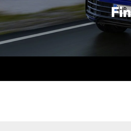
Fi
id | 210 kW (286 PS): Kraftstoffverbrauch (gewichtet kombin
stoffverbrauch (bei entladener Batterie): 9,2-9,7 l/km; CO2
kombiniert): B; CO2-Klasse (b