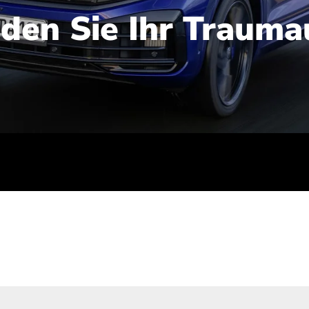
nden Sie Ihr Trauma
iert): 2,1-2,5 l/100 km; Stromverbrauch (gewichtet kombinie
-Emissionen (gewichtet kombiniert): 48-56 g/100 km; CO2-Kla
ei entladener Batterie): G