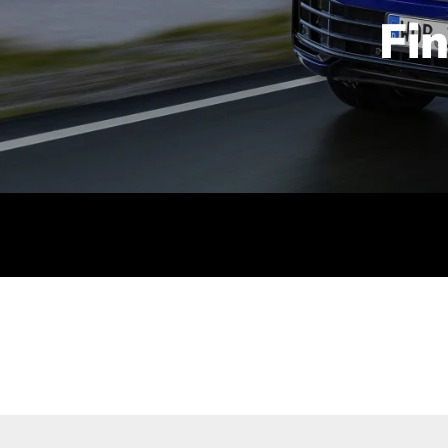
Fi
id | 210 kW (286 PS): Kraftstoffverbrauch (gewichtet kombin
stoffverbrauch (bei entladener Batterie): 9,2-9,7 l/km; CO2
kombiniert): B; CO2-Klasse (b