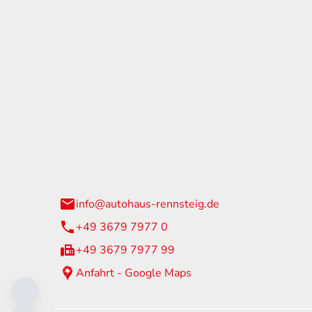
tohaus Rennsteig
Öffnun
arzburger Straße 60
Montag - 
24 Neuhaus am Rennweg
Samstag
info@autohaus-rennsteig.de
Sonntag
+49 3679 7977 0
+49 3679 7977 99
Anfahrt - Google Maps