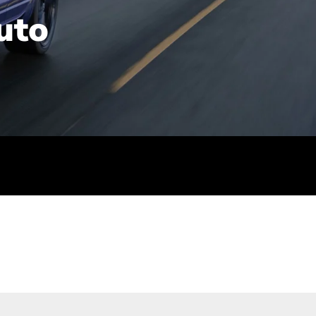
uto
rt): 23,7-24,4
sse (gewichtet