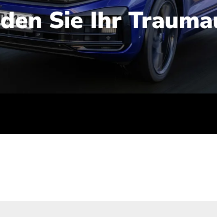
nden Sie Ihr Trauma
iert): 2,1-2,5 l/100 km; Stromverbrauch (gewichtet kombinie
-Emissionen (gewichtet kombiniert): 48-56 g/100 km; CO2-Kla
ei entladener Batterie): G