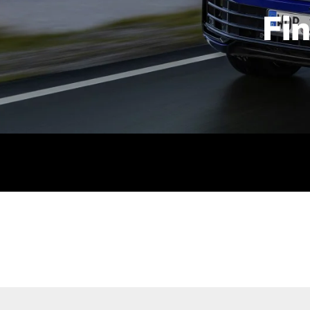
Fi
id | 210 kW (286 PS): Kraftstoffverbrauch (gewichtet kombin
stoffverbrauch (bei entladener Batterie): 9,2-9,7 l/km; CO2
kombiniert): B; CO2-Klasse (b