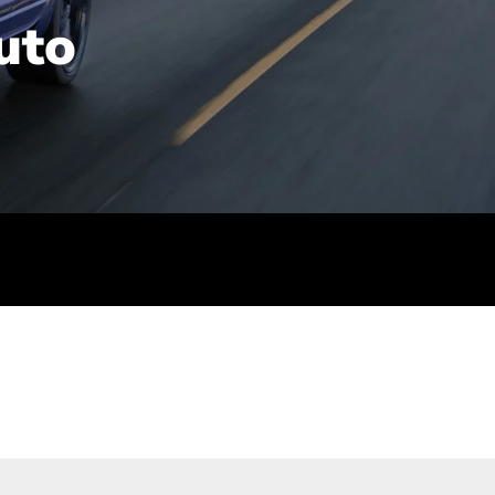
uto
rt): 23,7-24,4
sse (gewichtet