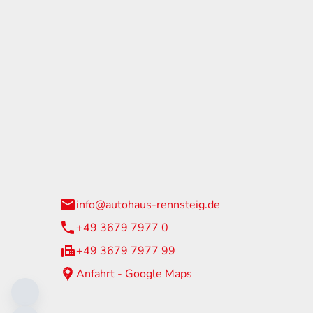
tohaus Rennsteig
Öffnun
arzburger Straße 60
Montag - 
24 Neuhaus am Rennweg
Samstag
info@autohaus-rennsteig.de
Sonntag
+49 3679 7977 0
+49 3679 7977 99
Anfahrt - Google Maps