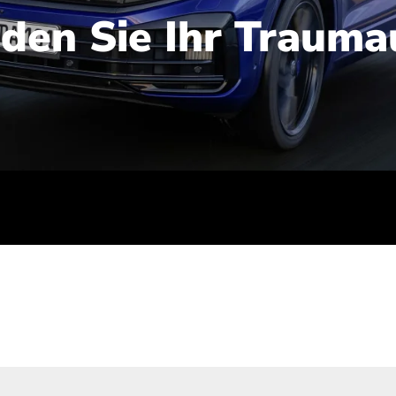
nden Sie Ihr Trauma
iert): 2,1-2,5 l/100 km; Stromverbrauch (gewichtet kombinie
-Emissionen (gewichtet kombiniert): 48-56 g/100 km; CO2-Kla
ei entladener Batterie): G