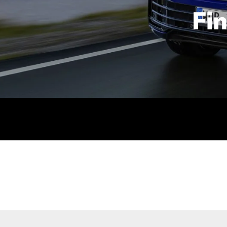
Fi
id | 210 kW (286 PS): Kraftstoffverbrauch (gewichtet kombin
stoffverbrauch (bei entladener Batterie): 9,2-9,7 l/km; CO2
kombiniert): B; CO2-Klasse (b