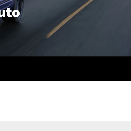
uto
rt): 23,7-24,4
sse (gewichtet