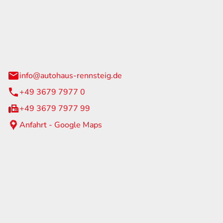
Rennsteig
 Straße 60
us am Rennweg
info@autohaus-rennsteig.de
+49 3679 7977 0
+49 3679 7977 99
Anfahrt - Google Maps
eiten
itag
07:00 - 17:00 Uhr
nur nach Terminvereinbarung
geschlossen