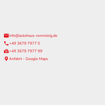
Rennsteig
 Straße 60
us am Rennweg
info@autohaus-rennsteig.de
+49 3679 7977 0
+49 3679 7977 99
Anfahrt - Google Maps
eiten
itag
07:00 - 17:00 Uhr
nur nach Terminvereinbarung
geschlossen