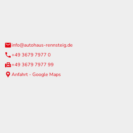
Rennsteig
 Straße 60
us am Rennweg
info@autohaus-rennsteig.de
+49 3679 7977 0
+49 3679 7977 99
Anfahrt - Google Maps
eiten
itag
07:00 - 17:00 Uhr
nur nach Terminvereinbarung
geschlossen