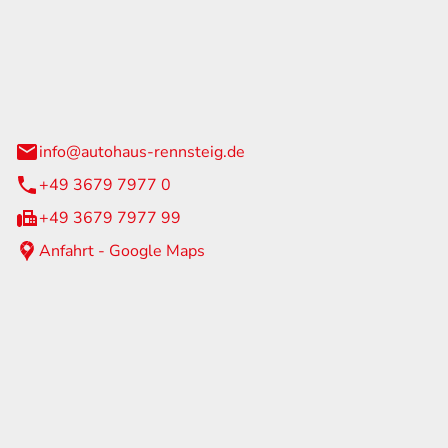
Rennsteig
 Straße 60
us am Rennweg
info@autohaus-rennsteig.de
+49 3679 7977 0
+49 3679 7977 99
Anfahrt - Google Maps
eiten
itag
07:00 - 17:00 Uhr
nur nach Terminvereinbarung
geschlossen