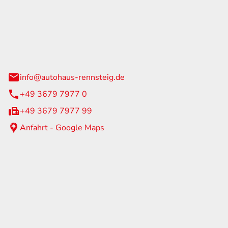
Rennsteig
 Straße 60
us am Rennweg
info@autohaus-rennsteig.de
+49 3679 7977 0
+49 3679 7977 99
Anfahrt - Google Maps
eiten
itag
07:00 - 17:00 Uhr
nur nach Terminvereinbarung
geschlossen