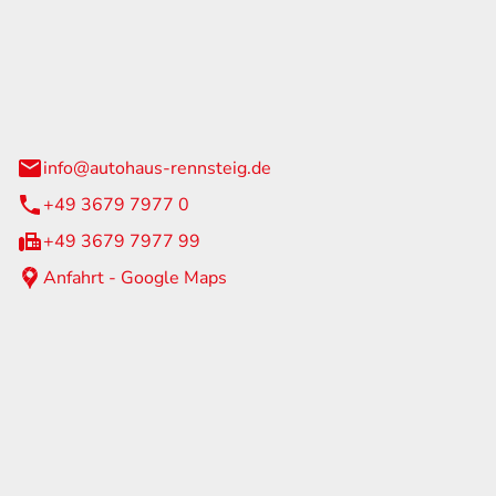
Rennsteig
 Straße 60
us am Rennweg
info@autohaus-rennsteig.de
+49 3679 7977 0
+49 3679 7977 99
Anfahrt - Google Maps
eiten
itag
07:00 - 17:00 Uhr
nur nach Terminvereinbarung
geschlossen