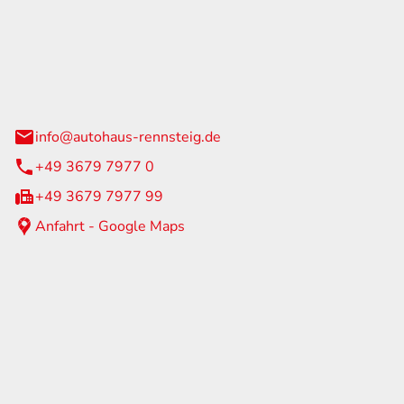
Rennsteig
 Straße 60
us am Rennweg
info@autohaus-rennsteig.de
+49 3679 7977 0
+49 3679 7977 99
Anfahrt - Google Maps
eiten
itag
07:00 - 17:00 Uhr
nur nach Terminvereinbarung
geschlossen