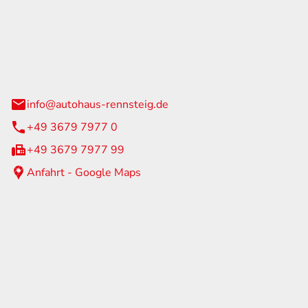
Rennsteig
 Straße 60
us am Rennweg
info@autohaus-rennsteig.de
+49 3679 7977 0
+49 3679 7977 99
Anfahrt - Google Maps
eiten
itag
07:00 - 17:00 Uhr
nur nach Terminvereinbarung
geschlossen