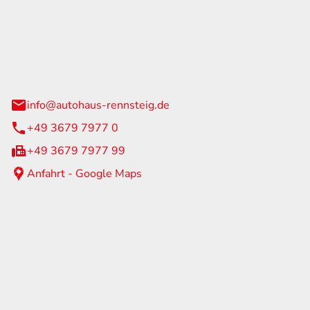
Rennsteig
 Straße 60
us am Rennweg
info@autohaus-rennsteig.de
+49 3679 7977 0
+49 3679 7977 99
Anfahrt - Google Maps
eiten
itag
07:00 - 17:00 Uhr
nur nach Terminvereinbarung
geschlossen