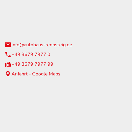
Rennsteig
 Straße 60
us am Rennweg
info@autohaus-rennsteig.de
+49 3679 7977 0
+49 3679 7977 99
Anfahrt - Google Maps
eiten
itag
07:00 - 17:00 Uhr
nur nach Terminvereinbarung
geschlossen