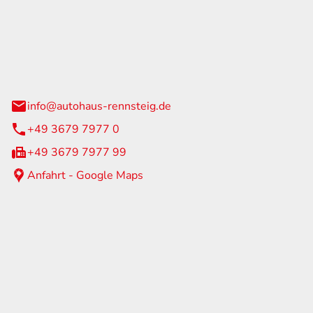
Rennsteig
 Straße 60
us am Rennweg
info@autohaus-rennsteig.de
+49 3679 7977 0
+49 3679 7977 99
Anfahrt - Google Maps
eiten
itag
07:00 - 17:00 Uhr
nur nach Terminvereinbarung
geschlossen