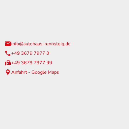
Rennsteig
 Straße 60
us am Rennweg
info@autohaus-rennsteig.de
+49 3679 7977 0
+49 3679 7977 99
Anfahrt - Google Maps
eiten
itag
07:00 - 17:00 Uhr
nur nach Terminvereinbarung
geschlossen