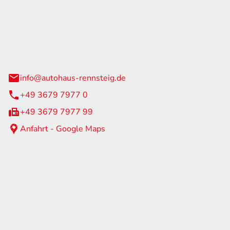
Rennsteig
 Straße 60
us am Rennweg
info@autohaus-rennsteig.de
+49 3679 7977 0
+49 3679 7977 99
Anfahrt - Google Maps
eiten
itag
07:00 - 17:00 Uhr
nur nach Terminvereinbarung
geschlossen