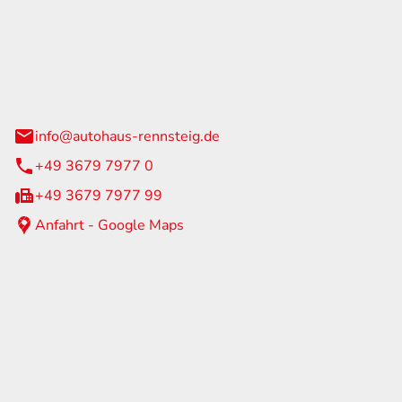
Rennsteig
 Straße 60
us am Rennweg
info@autohaus-rennsteig.de
+49 3679 7977 0
+49 3679 7977 99
Anfahrt - Google Maps
eiten
itag
07:00 - 17:00 Uhr
nur nach Terminvereinbarung
geschlossen