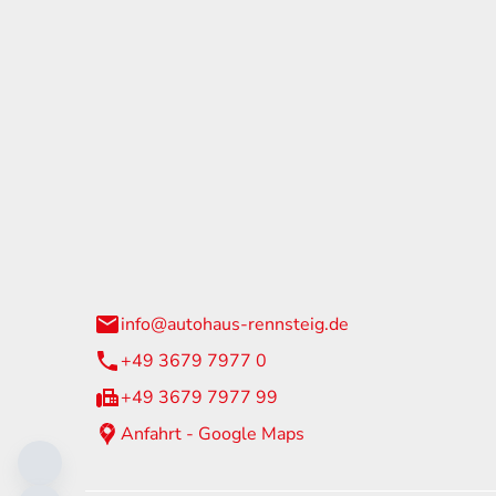
tohaus Rennsteig
Öffnun
arzburger Straße 60
Montag - 
24 Neuhaus am Rennweg
Samstag
info@autohaus-rennsteig.de
Sonntag
+49 3679 7977 0
+49 3679 7977 99
Anfahrt - Google Maps