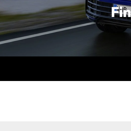
Fi
id | 210 kW (286 PS): Kraftstoffverbrauch (gewichtet kombin
stoffverbrauch (bei entladener Batterie): 9,2-9,7 l/km; CO2
kombiniert): B; CO2-Klasse (b