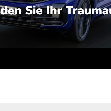
nden Sie Ihr Trauma
iert): 2,1-2,5 l/100 km; Stromverbrauch (gewichtet kombinie
-Emissionen (gewichtet kombiniert): 48-56 g/100 km; CO2-Kla
ei entladener Batterie): G