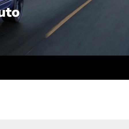
uto
rt): 23,7-24,4
sse (gewichtet