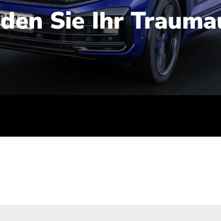
nden Sie Ihr Trauma
iert): 2,1-2,5 l/100 km; Stromverbrauch (gewichtet kombinie
-Emissionen (gewichtet kombiniert): 48-56 g/100 km; CO2-Kla
ei entladener Batterie): G