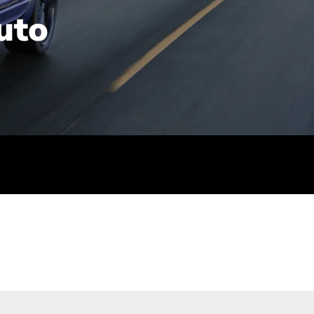
uto
rt): 23,7-24,4
sse (gewichtet