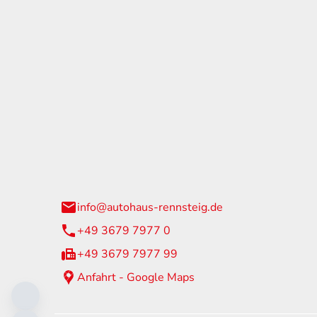
tohaus Rennsteig
Öffnun
arzburger Straße 60
Montag - 
24 Neuhaus am Rennweg
Samstag
info@autohaus-rennsteig.de
Sonntag
+49 3679 7977 0
+49 3679 7977 99
Anfahrt - Google Maps