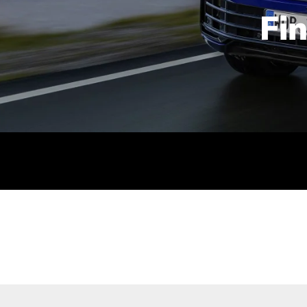
Fi
id | 210 kW (286 PS): Kraftstoffverbrauch (gewichtet kombin
stoffverbrauch (bei entladener Batterie): 9,2-9,7 l/km; CO2
kombiniert): B; CO2-Klasse (b