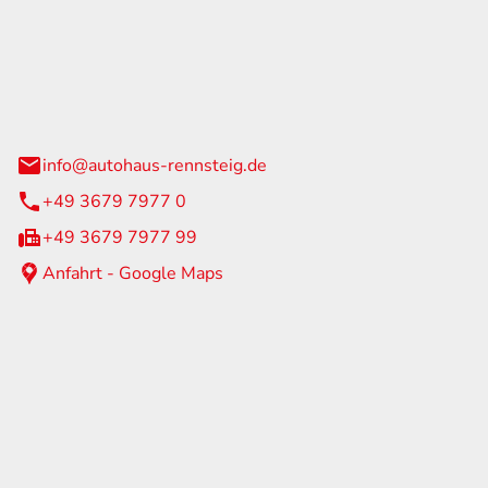
Rennsteig
 Straße 60
us am Rennweg
info@autohaus-rennsteig.de
+49 3679 7977 0
+49 3679 7977 99
Anfahrt - Google Maps
eiten
itag
07:00 - 17:00 Uhr
nur nach Terminvereinbarung
geschlossen