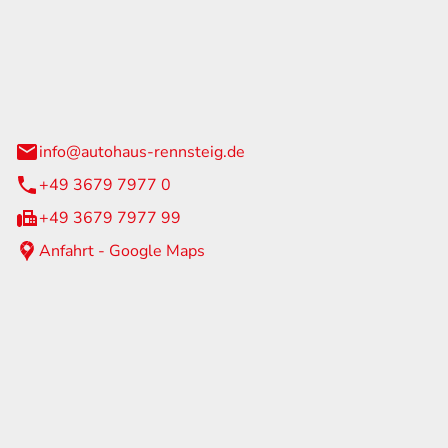
Rennsteig
 Straße 60
us am Rennweg
info@autohaus-rennsteig.de
+49 3679 7977 0
+49 3679 7977 99
Anfahrt - Google Maps
eiten
itag
07:00 - 17:00 Uhr
nur nach Terminvereinbarung
geschlossen