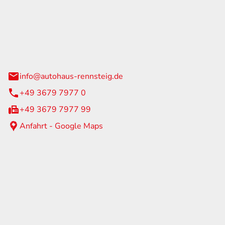
Rennsteig
 Straße 60
us am Rennweg
info@autohaus-rennsteig.de
+49 3679 7977 0
+49 3679 7977 99
Anfahrt - Google Maps
eiten
itag
07:00 - 17:00 Uhr
nur nach Terminvereinbarung
geschlossen