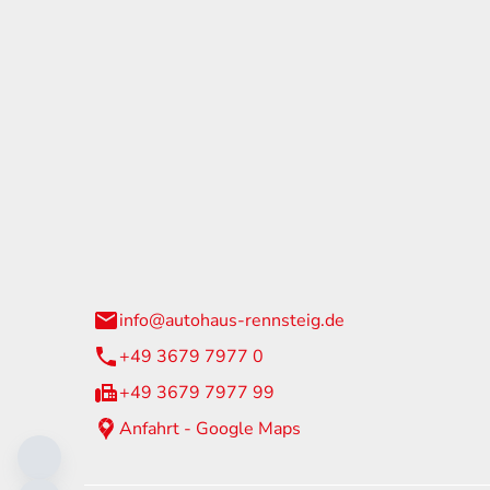
tohaus Rennsteig
Öffnun
arzburger Straße 60
Montag - 
24 Neuhaus am Rennweg
Samstag
info@autohaus-rennsteig.de
Sonntag
+49 3679 7977 0
+49 3679 7977 99
Anfahrt - Google Maps