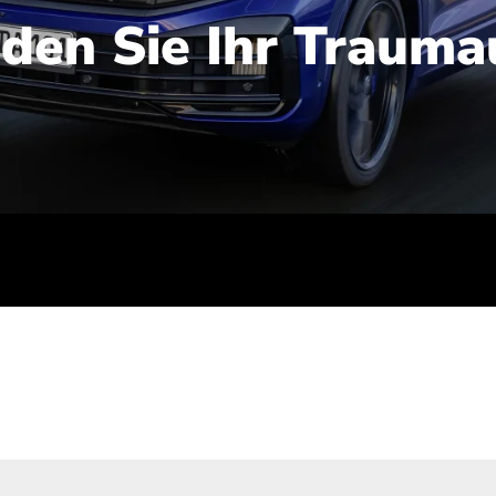
nden Sie Ihr Trauma
iert): 2,1-2,5 l/100 km; Stromverbrauch (gewichtet kombinie
-Emissionen (gewichtet kombiniert): 48-56 g/100 km; CO2-Kla
ei entladener Batterie): G