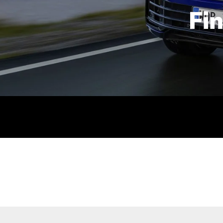
Fi
id | 210 kW (286 PS): Kraftstoffverbrauch (gewichtet kombin
stoffverbrauch (bei entladener Batterie): 9,2-9,7 l/km; CO2
kombiniert): B; CO2-Klasse (b