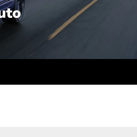
uto
rt): 23,7-24,4
sse (gewichtet