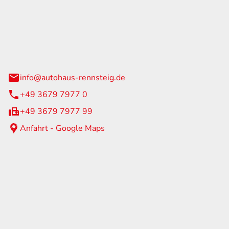
Rennsteig
 Straße 60
us am Rennweg
info@autohaus-rennsteig.de
+49 3679 7977 0
+49 3679 7977 99
Anfahrt - Google Maps
eiten
itag
07:00 - 17:00 Uhr
nur nach Terminvereinbarung
geschlossen